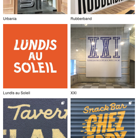
Urbania
Rubberband
Lundis au Soleil
XXI