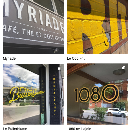
Myriade
Le Coq Frit
Le Butterblume
1080 av. Lajoie