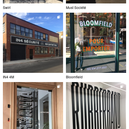
Swirl
Must Société
IN4 4M
Bloomfield